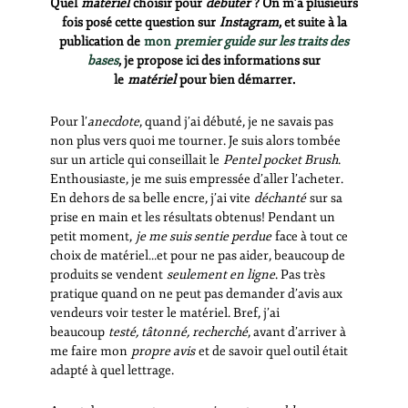
Quel
matériel
choisir pour
débuter
? On m’a plusieurs
fois posé cette question sur
Instagram
, et suite à la
publication de
mon
premier guide sur les traits des
bases
, je propose ici des informations sur
le
matériel
pour bien démarrer.
Pour l’
anecdote
, quand j’ai débuté, je ne savais pas
non plus vers quoi me tourner. Je suis alors tombée
sur un article qui conseillait le
Pentel pocket Brush
.
Enthousiaste, je me suis empressée d’aller l’acheter.
En dehors de sa belle encre, j’ai vite
déchanté
sur sa
prise en main et les résultats obtenus! Pendant un
petit moment,
je me suis sentie perdue
face à tout ce
choix de matériel…et pour ne pas aider, beaucoup de
produits se vendent
seulement en ligne
. Pas très
pratique quand on ne peut pas demander d’avis aux
vendeurs voir tester le matériel. Bref, j’ai
beaucoup
testé, tâtonné, recherché
, avant d’arriver à
me faire mon
propre avis
et de savoir quel outil était
adapté à quel lettrage.