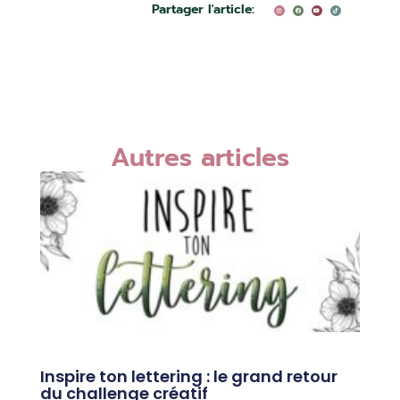
Partager l'article:
n
a
o
i
s
c
u
k
t
e
t
t
a
b
u
o
g
o
b
k
r
o
e
a
k
m
Autres articles
Inspire ton lettering : le grand retour
du challenge créatif