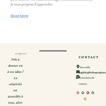
Je vous propose d’apprendre
Read More
CONTACT
Prêt à
donner vie
Marseille
à vos idées ?
virginie@bobopetpisse
La
Formulaire de
créativité
contact
est
I
F
P
Y
T
n
a
i
o
i
s
c
n
u
k
t
e
t
t
t
accessible à
a
b
e
u
o
g
o
r
b
k
r
o
e
e
a
k
s
m
t
tous, alors