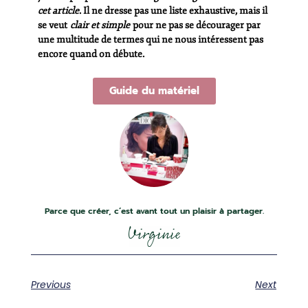
cet article
. Il ne dresse pas une liste exhaustive, mais il
se veut
clair et simple
pour ne pas se décourager par
une multitude de termes qui ne nous intéressent pas
encore quand on débute.
Guide du matériel
Parce que créer, c’est avant tout un plaisir à partager.
Previous
Next
I
F
Y
T