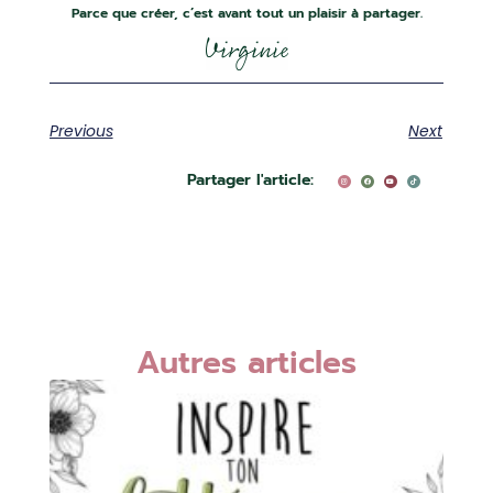
Parce que créer, c’est avant tout un plaisir à partager.
Previous
Next
I
F
Y
T
Partager l'article:
n
a
o
i
s
c
u
k
t
e
t
t
a
b
u
o
g
o
b
k
r
o
e
a
k
m
Autres articles