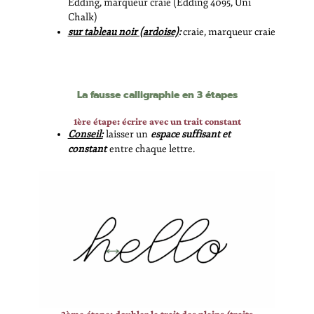
Edding, marqueur craie (Edding 4095, Uni
Chalk)
sur tableau noir (ardoise)
:
craie, marqueur craie
La fausse calligraphie en 3 étapes
1ère étape: écrire avec un trait constant
Conseil:
laisser un
espace suffisant et
constant
entre chaque lettre.
2ème étape: doubler le trait des pleins (traits