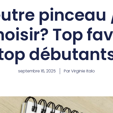
eutre pinceau 
oisir? Top fav
top débutant
septembre 16, 2025
Par Virginie Italo