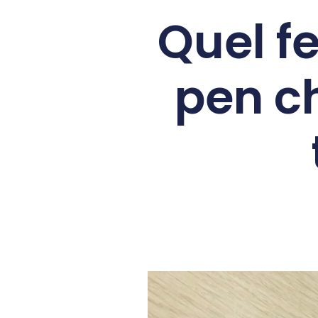
Quel f
pen ch