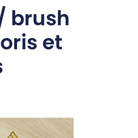
/ brush
oris et
s