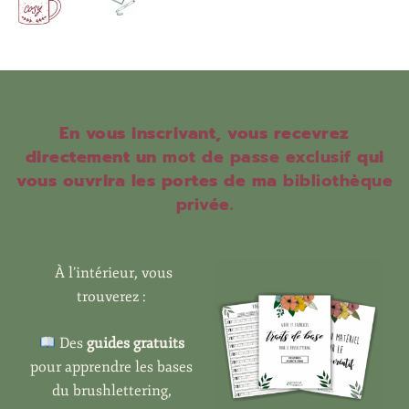
En vous inscrivant, vous recevrez
directement un
mot de passe exclusif
qui
vous ouvrira les portes de ma
bibliothèque
privée
.
À l’intérieur, vous
trouverez :
Des
guides gratuits
pour apprendre les bases
du brushlettering,